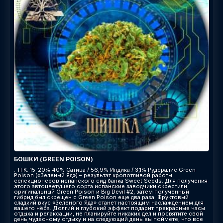
БОШКИ (GREEN POISON)
. ТГК: 15-20% 40% Сатива / 56,9% Индика / 3,1% Рудералис Green
Poison («Зеленый Яд») – результат кропотливой работы
селекционеров испанского сид банка Sweet Seeds. Для получения
этого автоцветущего сорта испанские заводчики скрестили
оригинальный Green Poison и Big Devil #2, затем полученный
гибрид был скрещен с Green Poison еще два раза. Фруктовый
сладкий вкус «Зеленого Яда» станет настоящим наслаждением для
вашего нёба. Долгий и глубокий эффект подарит прекрасные часы
отдыха и релаксации, не планируйте никаких дел и посвятите свой
день чудесному отдыху и на следующий день вы поймете, что все