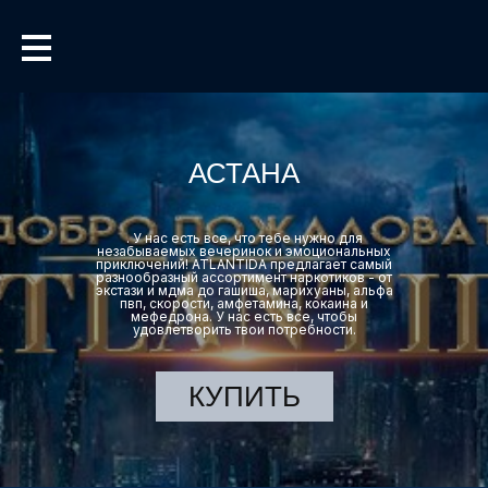
АСТАНА
. У нас есть все, что тебе нужно для
незабываемых вечеринок и эмоциональных
приключений! ATLANTIDA предлагает самый
разнообразный ассортимент наркотиков - от
экстази и мдма до гашиша, марихуаны, альфа
пвп, скорости, амфетамина, кокаина и
мефедрона. У нас есть все, чтобы
удовлетворить твои потребности.
КУПИТЬ