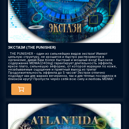
ЭКСТАЗИ (THE PUNISHER)
. THE PUNISHER - один из сильнейших видов экстази! Имеют
цельную структуру, не крошатся и быстро растворяются в
организме, давая Вам более быстрый и мощный вход! Высокое
содержание MDMA(240mg) гарантирует длительность эффекта,
яркое плато, сильнешую эйфорию, от которой мурашки по коже,
незабываемые ощущение и приятный выход из трипа!
Продолжительность эффекта до 5 часов! Экстази отлично
подойдут как для жарких вечеринок, так и для тёплых посиделок в
близком кругу! Пропусти через себя всю силу и любовь MDMA!