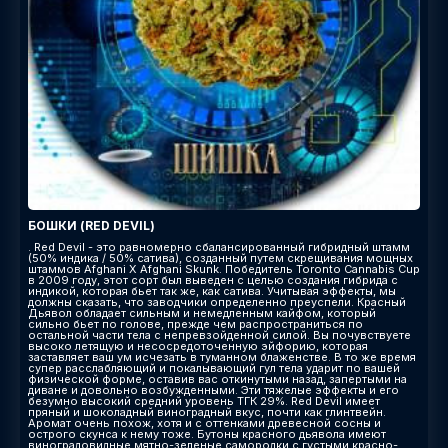
БОШКИ (RED DEVIL)
. Red Devil - это равномерно сбалансированный гибридный штамм
(50% индика / 50% сатива), созданный путем скрещивания мощных
штаммов Afghani X Afghani Skunk. Победитель Toronto Cannabis Cup
в 2009 году, этот сорт был выведен с целью создания гибрида с
индикой, которая бьет так же, как сатива. Учитывая эффекты, мы
должны сказать, что заводчики определенно преуспели. Красный
Дьявол обладает сильным и немедленным кайфом, который
сильно бьет по голове, прежде чем распространиться по
остальной части тела с непревзойденной силой. Вы почувствуете
высоко летящую и несосредоточенную эйфорию, которая
заставляет ваш ум исчезать в туманном блаженстве. В то же время
супер расслабляющий и покалывающий гул тела ударит по вашей
физической форме, оставив вас откинутыми назад, запертыми на
диване и довольно возбужденными. Эти тяжелые эффекты и его
безумно высокий средний уровень ТГК 29%. Red Devil имеет
пряный и шоколадный виноградный вкус, почти как глинтвейн.
Аромат очень похож, хотя и с оттенками древесной сосны и
острого скунса к нему тоже. Бутоны красного дьявола имеют
виноградовидные мятно-зеленые самородки с густыми красно-