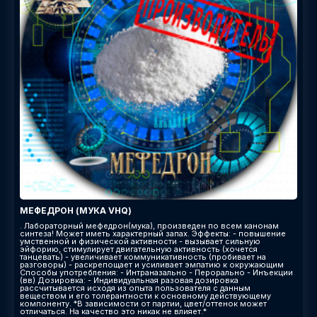
МЕФЕДРОН (МУКА VHQ)
. Лабораторный мефедрон(мука), произведен по всем канонам
синтеза! Может иметь характерный запах. Эффекты: - повышение
умственной и физической активности - вызывает сильную
эйфорию, стимулирует двигательную активность (хочется
танцевать) - увеличивает коммуникативность (пробивает на
разговоры) - раскрепощает и усиливает эмпатию к окружающим
Способы употребления: - Интраназально - Перорально - Инъекции
(вв) Дозировка: - Индивидуальная разовая дозировка
рассчитывается исходя из опыта пользователя с данным
веществом и его толерантности к основному действующему
компоненту. *В зависимости от партии, цвет/оттенок может
отличаться. На качество это никак не влияет.*