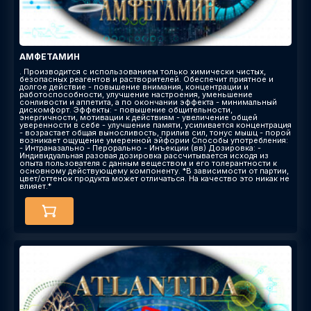
АМФЕТАМИН
. Производится с использованием только химически чистых,
безопасных реагентов и растворителей. Обеспечит приятное и
долгое действие - повышение внимания, концентрации и
работоспособности, улучшение настроения, уменьшение
сонливости и аппетита, а по окончании эффекта - минимальный
дискомфорт. Эффекты​: - повышение общительности,
энергичности, мотивации к действиям - увеличение общей
уверенности в себе - улучшение памяти, усиливается концентрация
- возрастает общая выносливость, прилив сил, тонус мышц - порой
возникает ощущение умеренной эйфории Способы употребления:
- Интраназально - Перорально - Инъекции (вв) Дозировка: -
Индивидуальная разовая дозировка рассчитывается исходя из
опыта пользователя с данным веществом и его толерантности к
основному действующему компоненту. *В зависимости от партии,
цвет/оттенок продукта может отличаться. На качество это никак не
влияет.*