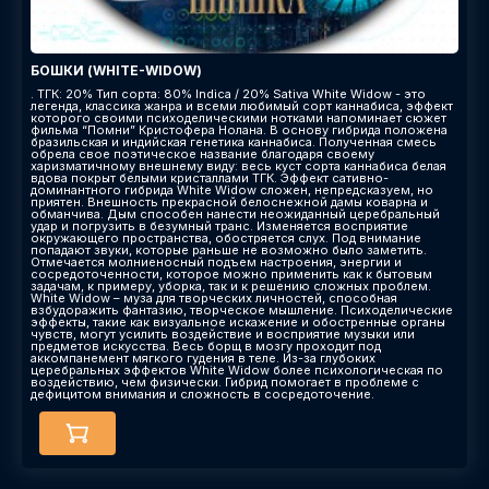
БОШКИ (WHITE-WIDOW)
. ТГК: 20% Тип сорта: 80% Indica / 20% Sativa White Widow - это
легенда, классика жанра и всеми любимый сорт каннабиса, эффект
которого своими психоделическими нотками напоминает сюжет
фильма “Помни” Кристофера Нолана. В основу гибрида положена
бразильская и индийская генетика каннабиса. Полученная смесь
обрела свое поэтическое название благодаря своему
харизматичному внешнему виду: весь куст сорта каннабиса белая
вдова покрыт белыми кристаллами ТГК. Эффект сативно-
доминантного гибрида White Widow сложен, непредсказуем, но
приятен. Внешность прекрасной белоснежной дамы коварна и
обманчива. Дым способен нанести неожиданный церебральный
удар и погрузить в безумный транс. Изменяется восприятие
окружающего пространства, обостряется слух. Под внимание
попадают звуки, которые раньше не возможно было заметить.
Отмечается молниеносный подъем настроения, энергии и
сосредоточенности, которое можно применить как к бытовым
задачам, к примеру, уборка, так и к решению сложных проблем.
White Widow – муза для творческих личностей, способная
взбудоражить фантазию, творческое мышление. Психоделические
эффекты, такие как визуальное искажение и обостренные органы
чувств, могут усилить воздействие и восприятие музыки или
предметов искусства. Весь борщ в мозгу проходит под
аккомпанемент мягкого гудения в теле. Из-за глубоких
церебральных эффектов White Widow более психологическая по
воздействию, чем физически. Гибрид помогает в проблеме с
дефицитом внимания и сложность в сосредоточение.