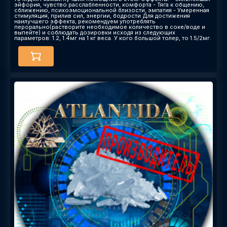
эйфория, чувство расслабленности, комфорта - Тяга к общению,
сближению, психоэмоциональной близости, эмпатия - Умеренная
стимуляция, прилив сил, энергии, бодрости Для достижения
наилучшего эффекта, рекомендуем употреблять
перорально(растворите необходимое количество в соке/воде и
выпейте) и соблюдать дозировки исходя из следующих
параметров: 1.2, 1.4мг на 1 кг веса. У кого большой толер, то 1.5/2мг.