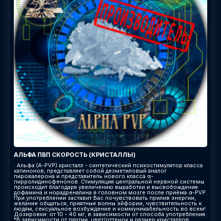
АЛЬФА ПВП СКОРОСТЬ (КРИСТАЛЛЫ)
. Альфа (A-PVP) кристалл - синтетический психостимулятор класса
катинонов, представляет собой дезметиловый аналог
пировалерона и представитель нового класса α-
пирролидинофенонов. Стимуляция центральной нервной системы
происходит благодаря увеличению выработки и высвобождения
дофамина и норадреналина в головном мозге после приёма α-PVP.
При употреблении заставит Вас почувствовать прилив энергии,
желание общаться, приятные волны эйфории, чувствительность к
людям, сексуальное возбуждение и коммуникабельность во всем!
Дозировки: от 10 - 40 мг, в зависимости от способа употребления.
*В зависимости от партии, цвет/оттенок и размер кристаллов